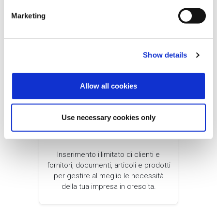
rispetto all’edition entry level.
e
Marketing
l
e
c
Show details
t
i
o
Allow all cookies
n
Use necessary cookies only
PROFESSIONAL
Inserimento illimitato di clienti e
fornitori, documenti, articoli e prodotti
per gestire al meglio le necessità
della tua impresa in crescita.