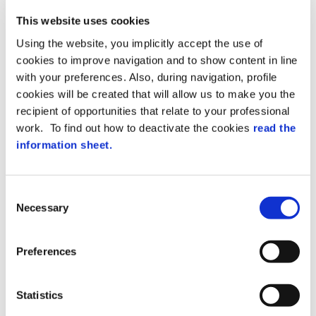
Spazi di archiviazione e feature
This website uses cookies
calibrate per una gestione agile della
Using the website, you implicitly accept the use of
tua impresa.
cookies to improve navigation and to show content in line
with your preferences. Also, during navigation, profile
cookies will be created that will allow us to make you the
recipient of opportunities that relate to your professional
work. To find out how to deactivate the cookies
read the
information sheet.
C
Necessary
o
n
PREMIUM
s
Preferences
e
Un pacchetto ampliato di feature
n
pensate per la tua azienda che
t
Statistics
necessita di maggiori funzionalità
S